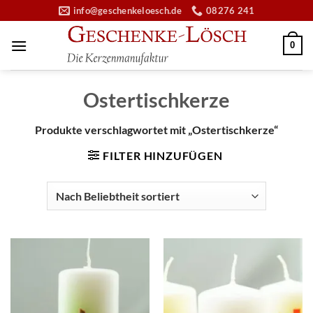
Zum
info@geschenkeloesch.de
08276 241
Inhalt
springen
0
Ostertischkerze
Produkte verschlagwortet mit „Ostertischkerze“
FILTER HINZUFÜGEN