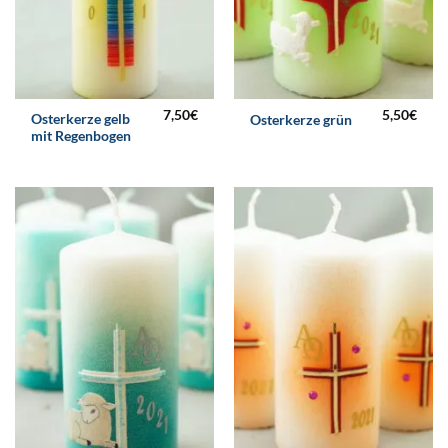
7,50
€
5,50
€
Osterkerze gelb
Osterkerze grün
mit Regenbogen