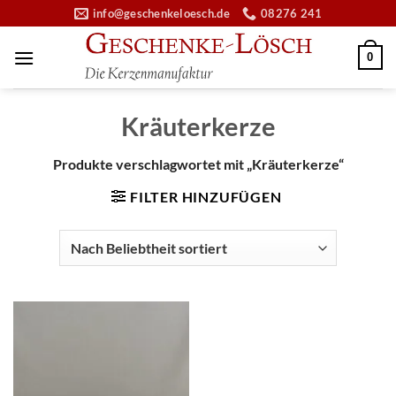
Zum
info@geschenkeloesch.de
08276 241
Inhalt
springen
0
Kräuterkerze
Produkte verschlagwortet mit „Kräuterkerze“
FILTER HINZUFÜGEN