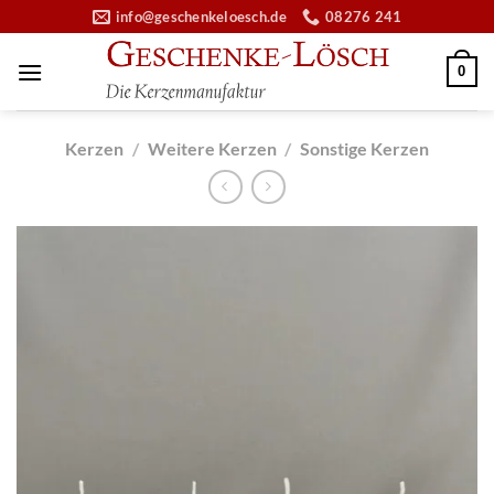
Zum
info@geschenkeloesch.de
08276 241
Inhalt
springen
0
Kerzen
/
Weitere Kerzen
/
Sonstige Kerzen