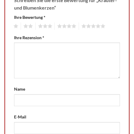
Schreiben Sie die erste Bewertung für „Kräuter-
und Blumenkerzen“
Ihre Bewertung
*
1
2
3
4
5
Ihre Rezension
*
Name
E-Mail