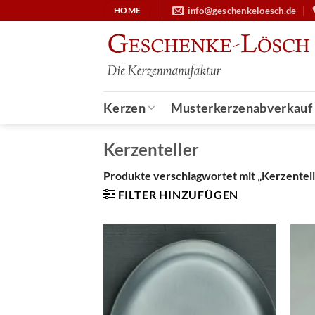
Zum
info@geschenkeloesch.de
HOME
Inhalt
springen
Kerzen
Musterkerzenabverkauf
Kerzenteller
Produkte verschlagwortet mit „Kerzentell
FILTER HINZUFÜGEN