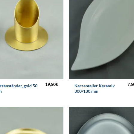
19,50
€
7,5
rzenständer, gold 50
Kerzenteller Keramik
m
300/130 mm