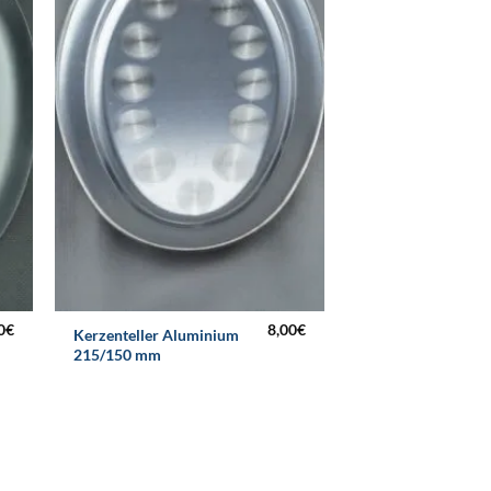
0
€
8,00
€
Kerzenteller Aluminium
215/150 mm