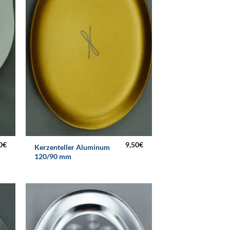
0
€
9,50
€
Kerzenteller Aluminum
120/90 mm