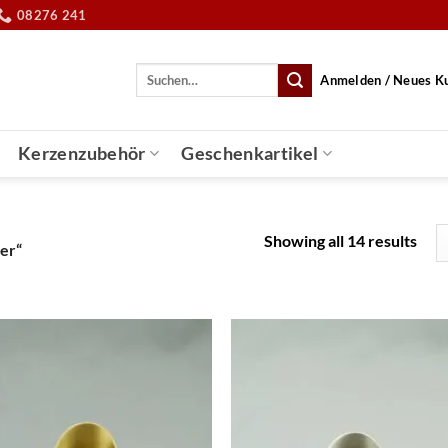
08276 241
Suche
Anmelden / Neues K
nach:
Kerzenzubehör
Geschenkartikel
Showing all 14 results
er“