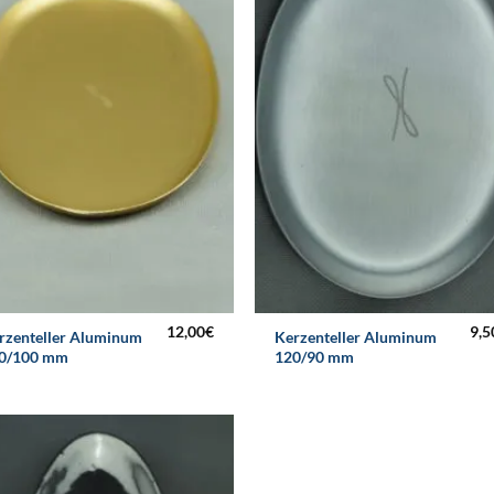
12,00
€
9,5
rzenteller Aluminum
Kerzenteller Aluminum
0/100 mm
120/90 mm