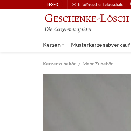
Zum
info@geschenkeloesch.de
HOME
Inhalt
springen
Kerzen
Musterkerzenabverkauf
Kerzenzubehör
/
Mehr Zubehör