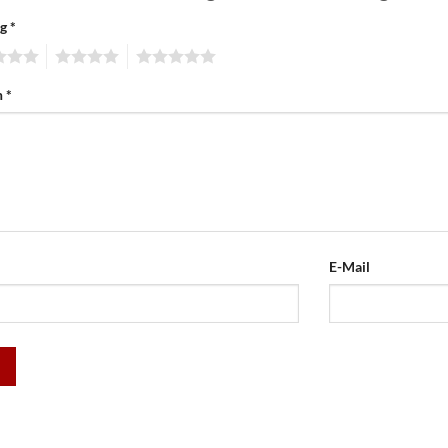
ng
*
4
5
n
*
E-Mail