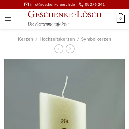
Zum
info@geschenkeloesch.de
08276 241
Inhalt
springen
0
Kerzen
/
Hochzeitskerzen
/
Symbolkerzen