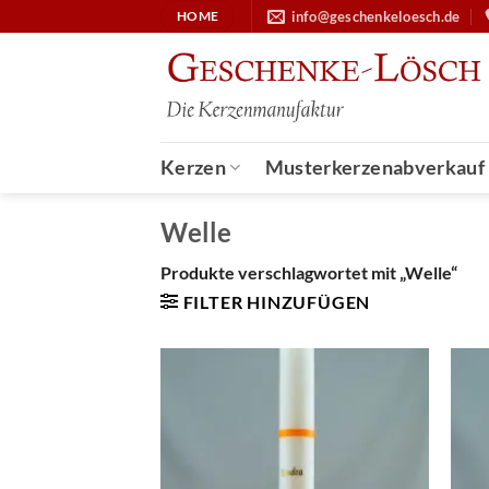
Zum
info@geschenkeloesch.de
HOME
Inhalt
springen
Kerzen
Musterkerzenabverkauf
Welle
Produkte verschlagwortet mit „Welle“
FILTER HINZUFÜGEN