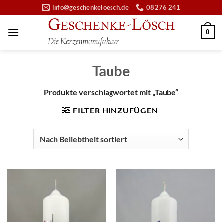
Zum
info@geschenkeloesch.de
08276 241
Inhalt
springen
0
Taube
Produkte verschlagwortet mit „Taube“
FILTER HINZUFÜGEN