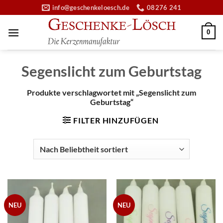
Zum
info@geschenkeloesch.de
08276 241
Inhalt
springen
0
Segenslicht zum Geburtstag
Produkte verschlagwortet mit „Segenslicht zum
Geburtstag“
FILTER HINZUFÜGEN
NEU
NEU