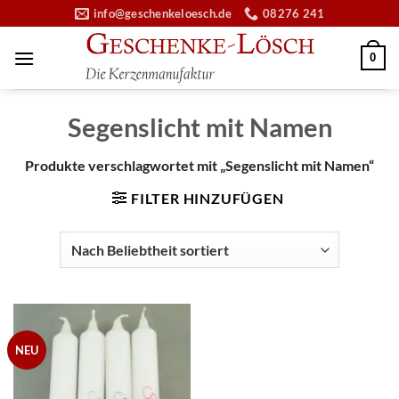
Zum
info@geschenkeloesch.de
08276 241
Inhalt
springen
0
Segenslicht mit Namen
Produkte verschlagwortet mit „Segenslicht mit Namen“
FILTER HINZUFÜGEN
NEU