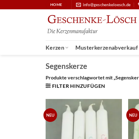
Zum
info@geschenkeloesch.de
HOME
Inhalt
springen
Kerzen
Musterkerzenabverkauf
Segenskerze
Produkte verschlagwortet mit „Segensker
FILTER HINZUFÜGEN
NEU
NEU