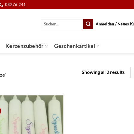
08276 241
Suche
Anmelden / Neues K
nach:
Kerzenzubehör
Geschenkartikel
Showing all 2 results
ze“