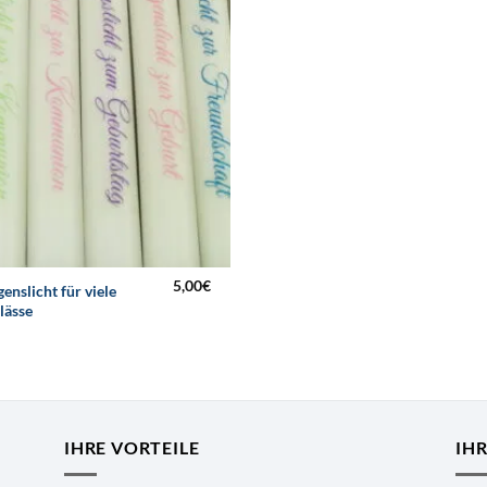
5,00
€
genslicht für viele
lässe
IHRE VORTEILE
IH