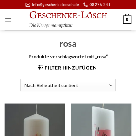
Zum
info@geschenkeloesch.de
08276 241
Inhalt
springen
0
rosa
Produkte verschlagwortet mit „rosa“
FILTER HINZUFÜGEN