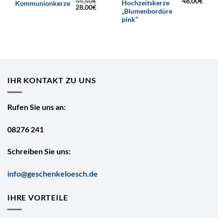
44,50
€
48,00
€
Hochzeitskerze
Kommunionkerze
Ursprünglicher
Aktueller
28,00
€
„Blumenbordüre
Preis
Preis
war:
ist:
pink“
44,50€
28,00€.
IHR KONTAKT ZU UNS
Rufen Sie uns an:
08276 241
Schreiben Sie uns:
info@geschenkeloesch.de
IHRE VORTEILE