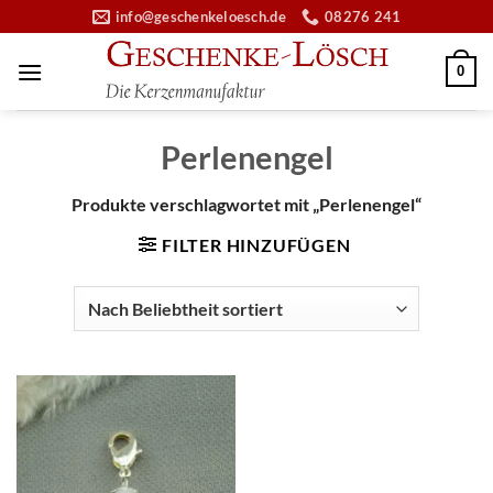
Zum
info@geschenkeloesch.de
08276 241
Inhalt
springen
0
Perlenengel
Produkte verschlagwortet mit „Perlenengel“
FILTER HINZUFÜGEN