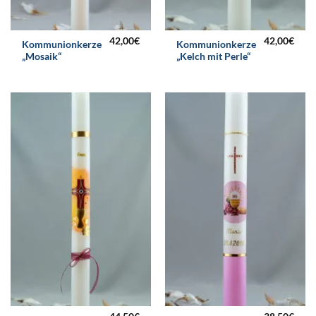
42,00
€
42,00
€
Kommunionkerze
Kommunionkerze
„Mosaik“
„Kelch mit Perle“