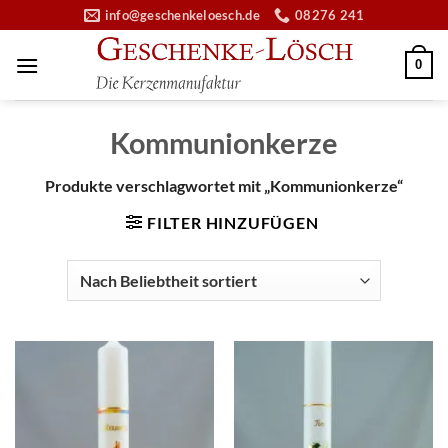
Zum
info@geschenkeloesch.de
08276 241
Inhalt
springen
0
Kommunionkerze
Produkte verschlagwortet mit „Kommunionkerze“
FILTER HINZUFÜGEN