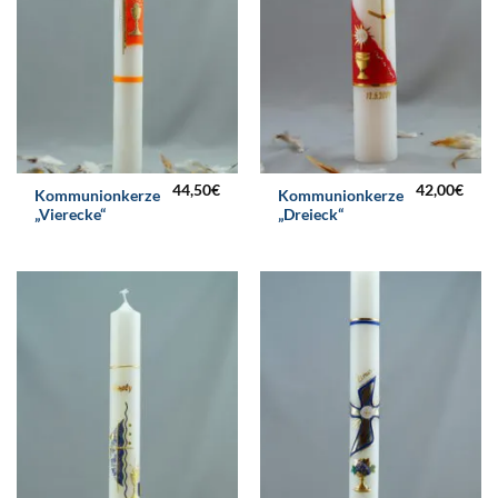
44,50
€
42,00
€
Kommunionkerze
Kommunionkerze
„Vierecke“
„Dreieck“