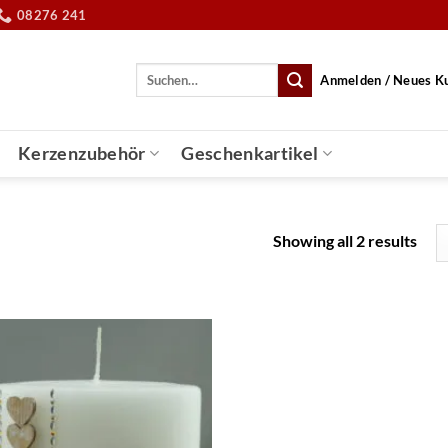
08276 241
Suche
Anmelden / Neues K
nach:
Kerzenzubehör
Geschenkartikel
Showing all 2 results