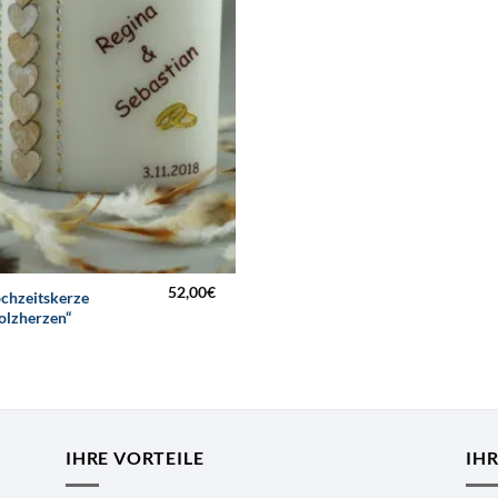
52,00
€
chzeitskerze
olzherzen“
IHRE VORTEILE
IH