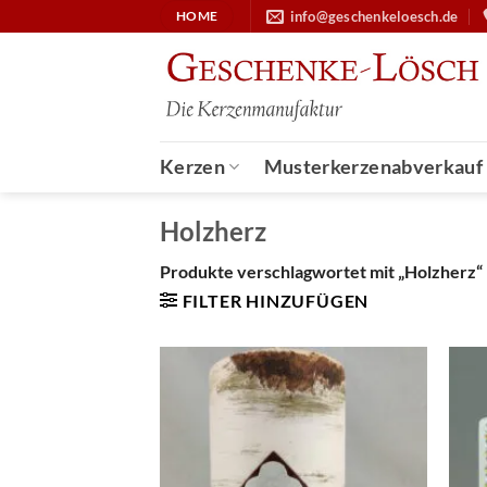
Zum
info@geschenkeloesch.de
HOME
Inhalt
springen
Kerzen
Musterkerzenabverkauf
Holzherz
Produkte verschlagwortet mit „Holzherz“
FILTER HINZUFÜGEN