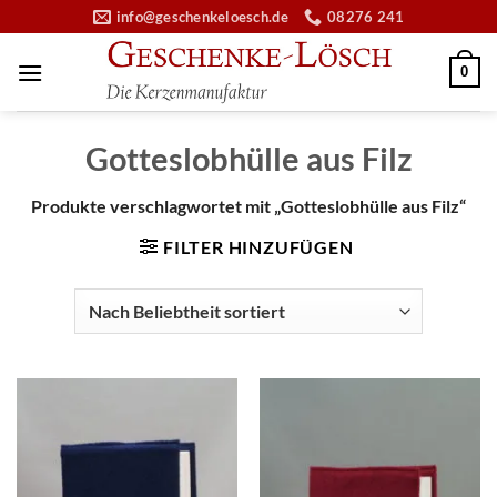
Zum
info@geschenkeloesch.de
08276 241
Inhalt
springen
0
Gotteslobhülle aus Filz
Produkte verschlagwortet mit „Gotteslobhülle aus Filz“
FILTER HINZUFÜGEN