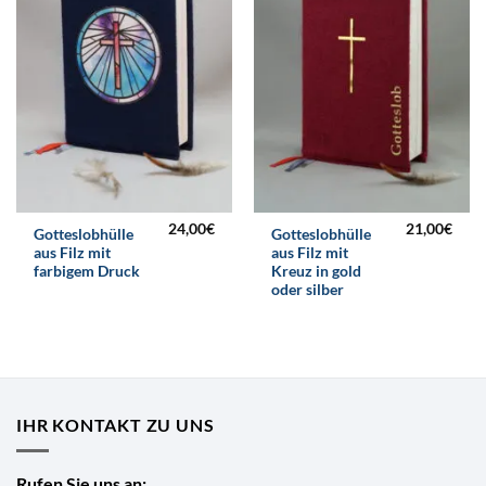
24,00
€
21,00
€
Gotteslobhülle
Gotteslobhülle
aus Filz mit
aus Filz mit
farbigem Druck
Kreuz in gold
oder silber
IHR KONTAKT ZU UNS
Rufen Sie uns an: