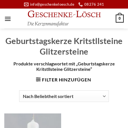
Zum
info@geschenkeloesch.de
08276 241
Inhalt
springen
0
Geburtstagskerze Kritstllsteine
Glitzersteine
Produkte verschlagwortet mit „Geburtstagskerze
Kritstllsteine Glitzersteine“
FILTER HINZUFÜGEN