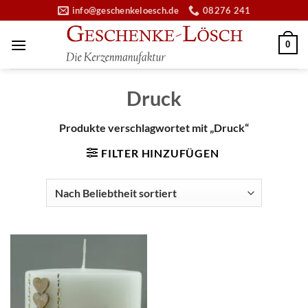
Zum
info@geschenkeloesch.de
08276 241
Inhalt
springen
0
Druck
Produkte verschlagwortet mit „Druck“
FILTER HINZUFÜGEN