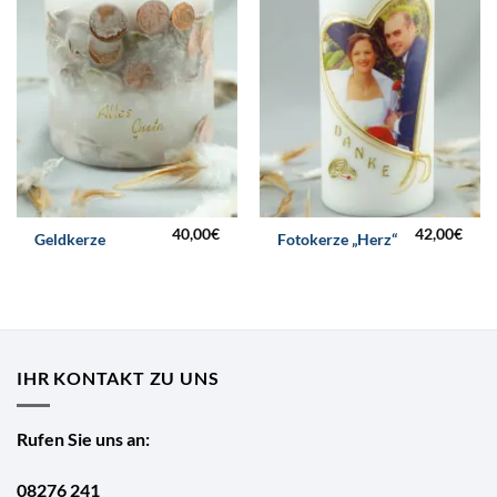
40,00
€
42,00
€
Geldkerze
Fotokerze „Herz“
IHR KONTAKT ZU UNS
Rufen Sie uns an:
08276 241