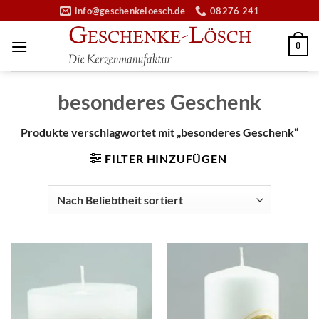
Zum
info@geschenkeloesch.de
08276 241
Inhalt
springen
0
besonderes Geschenk
Produkte verschlagwortet mit „besonderes Geschenk“
FILTER HINZUFÜGEN