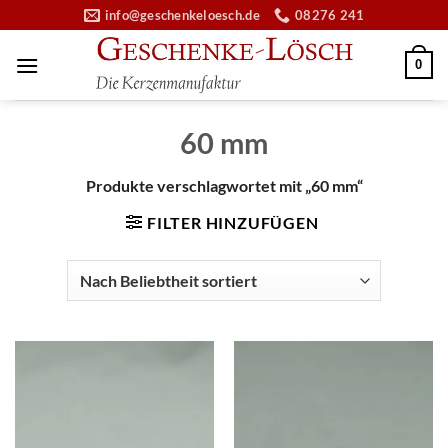
Zum
info@geschenkeloesch.de
08276 241
Inhalt
springen
0
60 mm
Produkte verschlagwortet mit „60 mm“
FILTER HINZUFÜGEN