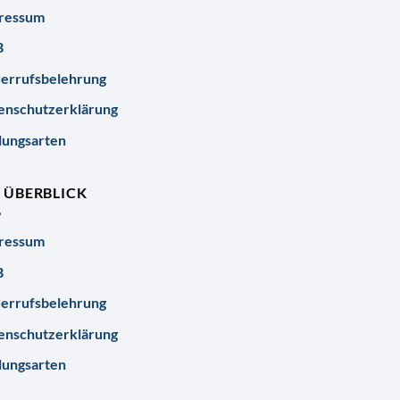
ressum
B
errufsbelehrung
enschutzerklärung
lungsarten
R ÜBERBLICK
ressum
B
errufsbelehrung
enschutzerklärung
lungsarten