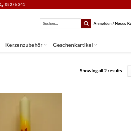
08276 241
Suche
Anmelden / Neues K
nach:
Kerzenzubehör
Geschenkartikel
Showing all 2 results