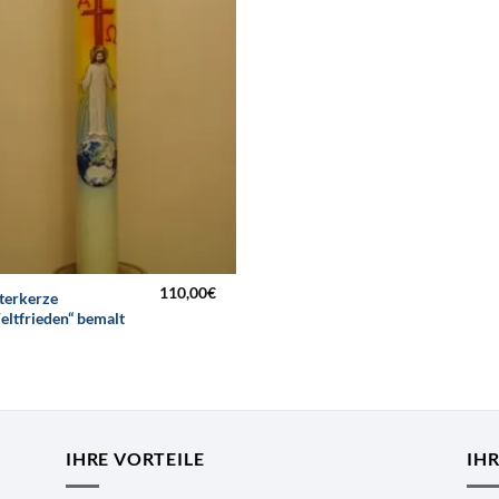
110,00
€
terkerze
eltfrieden“ bemalt
IHRE VORTEILE
IH