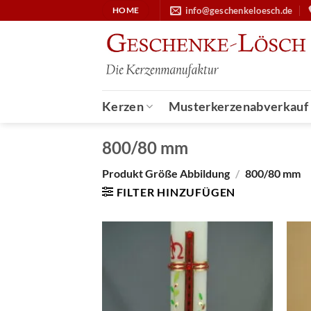
Zum
info@geschenkeloesch.de
HOME
Inhalt
springen
Kerzen
Musterkerzenabverkauf
800/80 mm
Produkt Größe Abbildung
/
800/80 mm
FILTER HINZUFÜGEN