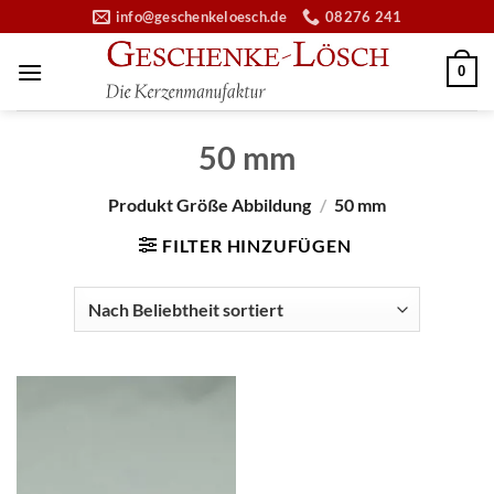
Zum
info@geschenkeloesch.de
08276 241
Inhalt
springen
0
50 mm
Produkt Größe Abbildung
/
50 mm
FILTER HINZUFÜGEN