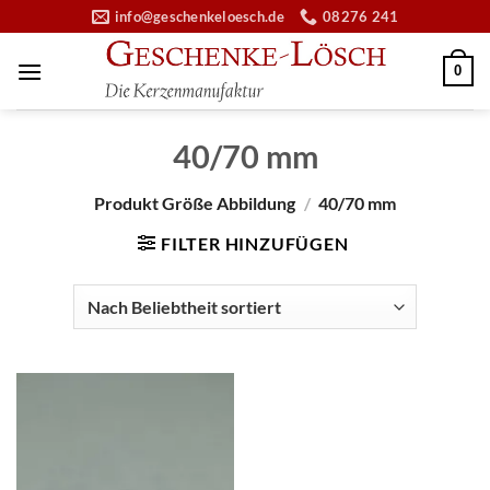
Zum
info@geschenkeloesch.de
08276 241
Inhalt
springen
0
40/70 mm
Produkt Größe Abbildung
/
40/70 mm
FILTER HINZUFÜGEN