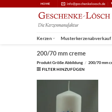
Zum
info@geschenkeloesch.de
HOME
Inhalt
springen
Kerzen
Musterkerzenabverkauf
200/70 mm creme
Produkt Größe Abbildung
/
200/70 mm c
FILTER HINZUFÜGEN