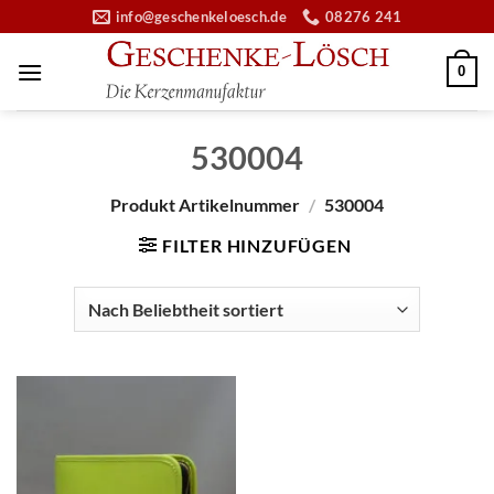
Zum
info@geschenkeloesch.de
08276 241
Inhalt
springen
0
530004
Produkt Artikelnummer
/
530004
FILTER HINZUFÜGEN