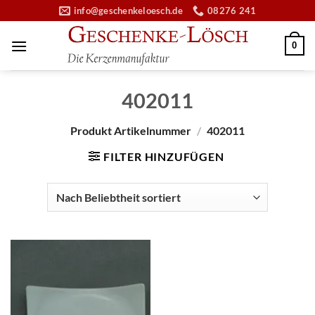
Zum
info@geschenkeloesch.de
08276 241
Inhalt
springen
0
402011
Produkt Artikelnummer
/
402011
FILTER HINZUFÜGEN