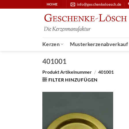
Zum
info@geschenkeloesch.de
HOME
Inhalt
springen
Kerzen
Musterkerzenabverkauf
401001
Produkt Artikelnummer
/
401001
FILTER HINZUFÜGEN